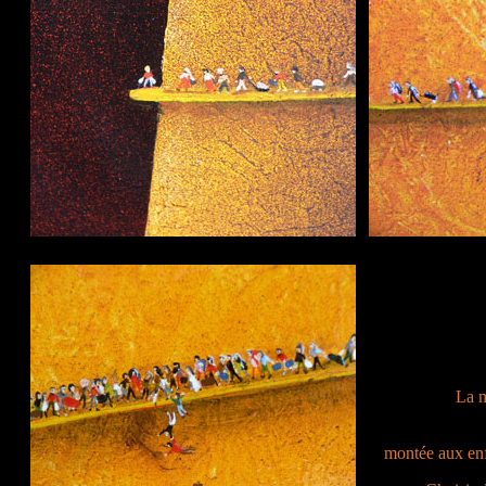
La m
montée aux enf